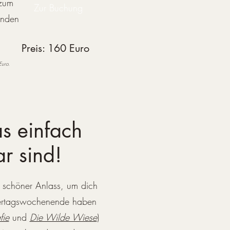
 zum
Zur Buchung
unden
Preis: 160 Euro
Euro.
 einfach
r sind!
n schöner Anlass, um dich
tertagswochenende haben
fie
und
Die Wilde Wiese
)