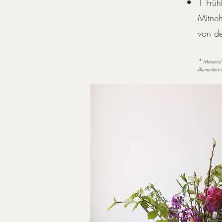
1 Früh
Mitneh
von d
*
Maximal 
Blumenkränz