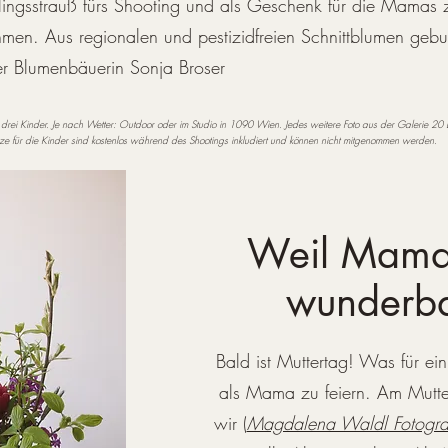
lingsstrauß fürs Shooting und als Geschenk für die Mamas
men. Aus regionalen und pestizidfreien Schnittblumen geb
er Blumenbäuerin Sonja Broser
drei Kinder. Je nach Wetter: Outdoor oder im Studio in 1090 Wien. Jedes weitere Foto aus der Galerie 20 
e für die Kinder sind kostenlos während des Shootings inkludiert und können nicht mitgenommen werden.
Weil Mamas
wunderba
Bald ist Muttertag! Was für ei
als Mama zu feiern. Am Mut
wir (
Magdalena Waldl Fotogra