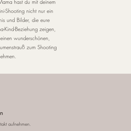
s Mama hast du mit deinem
i-Shooting nicht nur ein
s und Bilder, die eure
a-Kind-Beziehung zeigen,
 einen wunderschönen,
Blumenstrauß zum Shooting
nehmen.
en
ntakt aufnehmen.