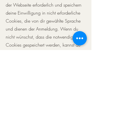
der Webseite erforderlich und speichern
deine Einwilligung in nicht erforderliche
Cookies, die von dir gewählte Sprache
und dienen der Anmeldung. Wenn du
nicht wünschst, dass die notwendigen
Cookies gespeichert werden, kannst du
deinen Browser so einrichten, dass er
dich über das Setzen von Cookies
informiert und du dies nur im Einzelfall
erlaubst.
Rechtsgrundlage für die Nutzung
erforderlicher Cookies ist Art 6 Abs 1 lit f
(berechtigte Interessen) der DSGVO.
Berechtigte Interessen im Sinne der
DSGVO sind hierbei die
ordnungsgemäße und sichere Funktion