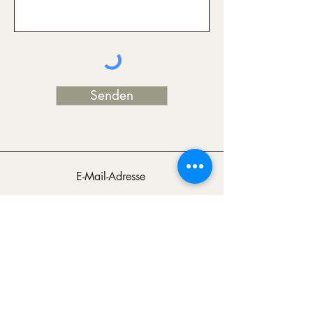
Senden
E-Mail-Adresse
info@magdalenawaldl.com
Telefon
+43 670 183 8899
Tageslichtstudio
Spitalgasse